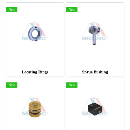
New
New
Locating Rings
Sprue Bushing
New
New