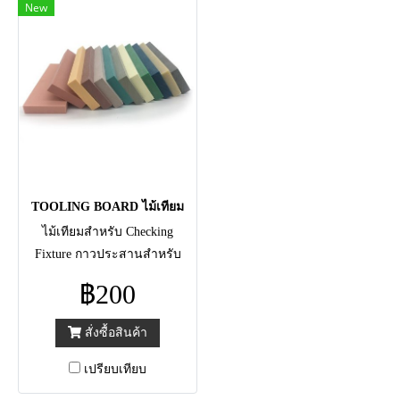
New
TOOLING BOARD ไม้เทียม
ไม้เทียมสำหรับ Checking
Fixture กาวประสานสำหรับ
Tooling Board และดินปั้นขึ้นรูป
฿200
แบบอิพ็อกซี่
สั่งซื้อสินค้า
เปรียบเทียบ